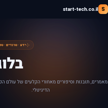
לג
S
start-tech.co.il
תוכן
ידע · טרנדים · טכ
בלוג
מאמרים, תובנות וסיפורים מאחורי הקלעים של עולם הפי
הדיגיטלי.