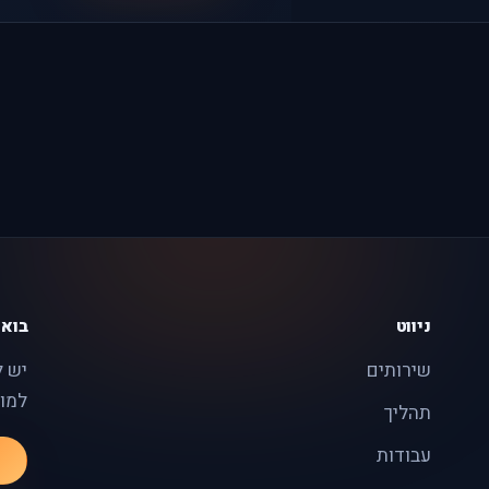
ניווט
בואו
שירותים
יש ל
למוצ
תהליך
עבודות